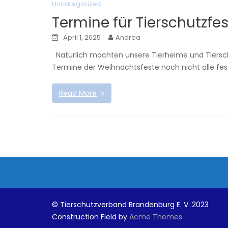
Uncategorized
Termine für Tierschutzfe
April 1, 2025
Andrea
Natürlich möchten unsere Tierheime und Tierschu
Termine der Weihnachtsfeste noch nicht alle fests
Read More
© Tierschutzverband Brandenburg E. V. 2023
Construction Field by
Acme Themes