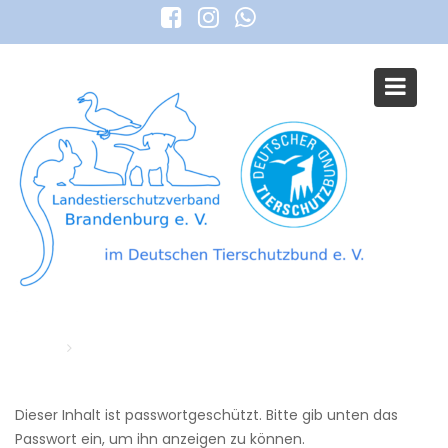
S
k
i
p
t
o
c
o
n
t
e
n
t
Geschützt: tiebraint
Home
tiebraint
Dieser Inhalt ist passwortgeschützt. Bitte gib unten das
Passwort ein, um ihn anzeigen zu können.