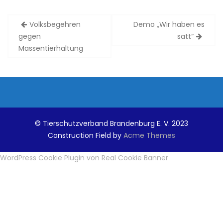
Volksbegehren
Demo „Wir haben es
B
gegen
satt“
e
Massentierhaltung
i
t
r
a
g
© Tierschutzverband Brandenburg E. V. 2023
s
Construction Field by
Acme Themes
n
WordPress Cookie Plugin von Real Cookie Banner
a
v
i
g