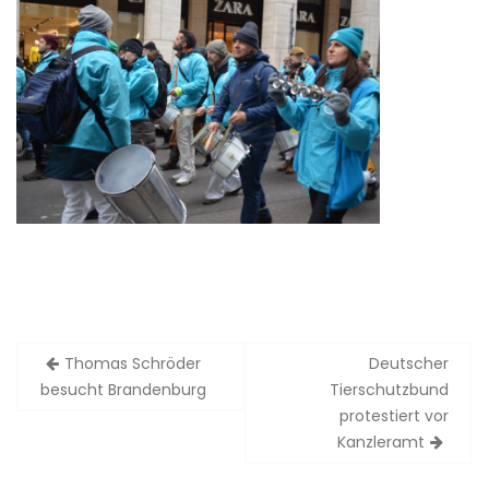
Thomas Schröder
Deutscher
B
besucht Brandenburg
Tierschutzbund
e
protestiert vor
i
Kanzleramt
t