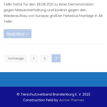
Tellin hatte für den 28.08.2021 zu einer Demonstration
gegen Massentierhaltung und konkret gegen den
Wiederaufbau von Europas größter Ferkelzuchtanlage in Alt
Tellin
Read More
3
Vorherige
1
2
S
e
i
t
e
© Tierschutzverband Brandenburg E. V. 2023
n
Construction Field by
Acme Themes
n