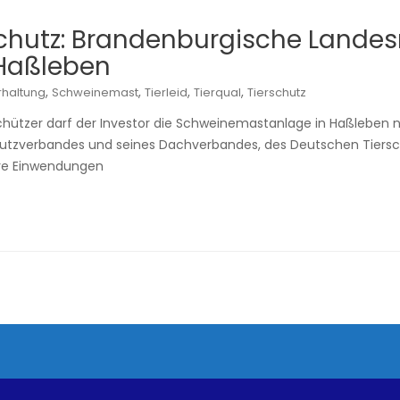
schutz: Brandenburgische Lande
 Haßleben
,
,
,
,
rhaltung
Schweinemast
Tierleid
Tierqual
Tierschutz
schützer darf der Investor die Schweinemastanlage in Haßleben 
utzverbandes und seines Dachverbandes, des Deutschen Tiersch
re Einwendungen