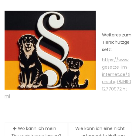
Weiteres zum
Tierschutzge
setz:
https://www.
gesetze-im-
internet.de/ti
erschg/BJNR0
12770972.ht
ml
Wo kann ich mein
Wie kann ich eine nicht
B
Tier registrieren lassen?
artgerechte Haltung