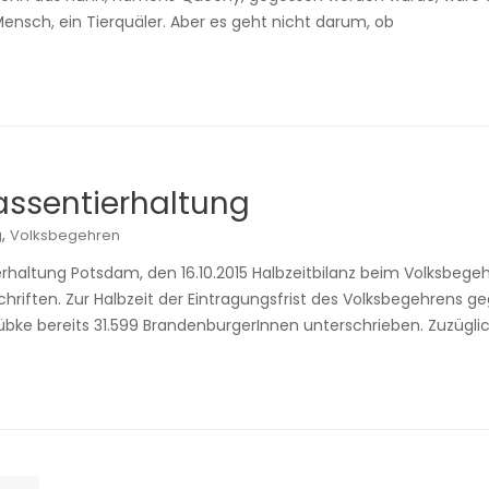
ensch, ein Tierquäler. Aber es geht nicht darum, ob
ssentierhaltung
,
g
Volksbegehren
haltung Potsdam, den 16.10.2015 Halbzeitbilanz beim Volksbeg
schriften. Zur Halbzeit der Eintragungsfrist des Volksbegehrens 
Lübke bereits 31.599 BrandenburgerInnen unterschrieben. Zuzügli