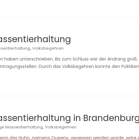
ssentierhaltung
,
ssentierhaltung
Volksbegehren
n haben unterschrieben. Bis zum Schluss war der Andrang groß. 
Eintragungsstellen. Durch das Volksbegehren konnte den Politiker
ssentierhaltung in Brandenbur
,
ige Massentierhaltung
Volksbegehren
nn das Huhn, namens Queeny, gegessen werden würde, wäre es f