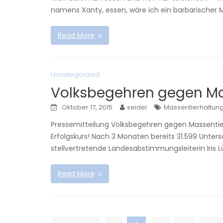
namens Xanty, essen, wäre ich ein barbarischer M
Read More
Uncategorized
Volksbegehren gegen Ma
Oktober 17, 2015
seidel
Massentierhaltun
Pressemitteilung Volksbegehren gegen Massentier
Erfolgskurs! Nach 3 Monaten bereits 31.599 Unter
stellvertretende Landesabstimmungsleiterin Iris 
Read More